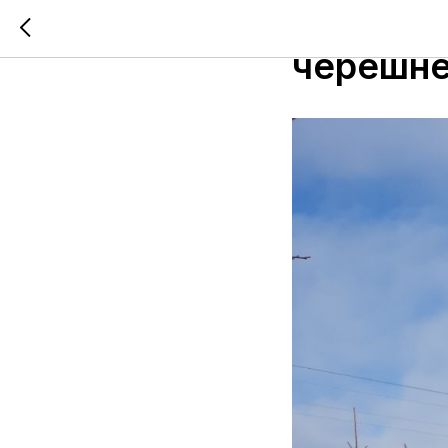
Подгото
черешн