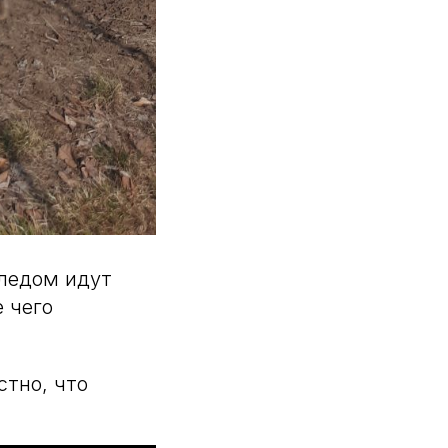
следом идут
 чего
стно, что